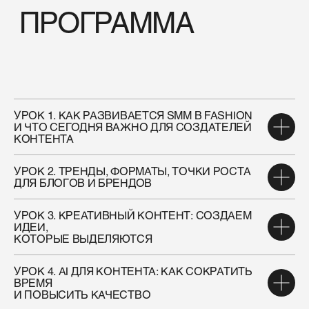
РАЗВИВАЕТЕ ЛИЧНЫЙ БРЕНД ИЛИ
[ 04 ]
ЭКСПЕРТНОСТЬ
РАССМАТРИВАЕТЕ SMM КАК ВОЗМОЖНОЕ
[ 04 ]
НАПРАВЛЕНИЕ РАЗВИТИЯ — НО ХОТИТЕ
СНАЧАЛА ПОПРОБОВАТЬ
УРОК 1. КАК РАЗВИВАЕТСЯ SMM В FASHION
И ЧТО СЕГОДНЯ ВАЖНО ДЛЯ СОЗДАТЕЛЕЙ
КОНТЕНТА
ПОЛУЧИТЕ
ДОСТУП
УРОК 2. ТРЕНДЫ, ФОРМАТЫ, ТОЧКИ РОСТА
ДЛЯ БЛОГОВ И БРЕНДОВ
К МАТЕРИАЛАМ
И НАЧНИТЕ
УРОК 3. КРЕАТИВНЫЙ КОНТЕНТ: СОЗДАЕМ
ОБУЧЕНИЕ СРАЗУ!
ИДЕИ,
КОТОРЫЕ ВЫДЕЛЯЮТСЯ
Уроки будут приходить в удобном формате
прямо в Telegram
УРОК 4. AI ДЛЯ КОНТЕНТА: КАК СОКРАТИТЬ
КУПИТЬ ЗА 2999 ₽
ВРЕМЯ
И ПОВЫСИТЬ КАЧЕСТВО