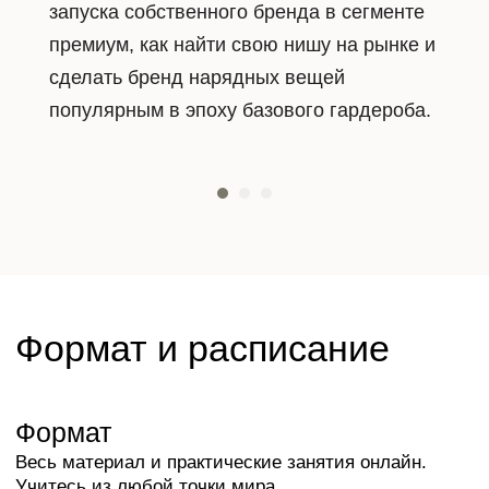
девушки учились в Лондоне и
cтажировались у Фуми Кимура,
конструктора дома Alexander McQueen.
Сейчас OSOME2SOME – это два
магазина в Москве и Петербурге и
собственное производство полного
цикла.
На курсе Наталья расскажет, как на
модном рынке найти свою нишу в
сегменте премиум, как развивать марку с
нуля без опыта и о каких особенностях
ниши важно знать на старте.