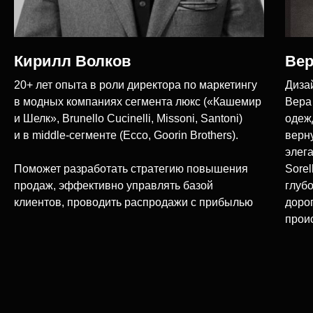
Кирилл Волков
Вер
ПЛАТИМ ПРОЦЕНТЫ ЗА ВАС
— Помощь с документами
20+ лет опыта в роли директора по маркетингу
Дизай
— Онлайн-оформление за 15 минут
в модных компаниях сегмента люкс («Кашемир
Вера
— Для граждан РФ и Казахстана
и Шелк», Brunello Cucinelli, Missoni, Santoni)
одеж
— Рассрочка на 12 месяцев
и в middle-сегменте (Ecco, Goorin Brothers).
верн
элег
Поможет разработать стратегию повышения
Sore
Отзывы выпускников
продаж, эффективно управлять базой
глуб
клиентов, проводить распродажи с прибылью
доро
прои
[ МИНУС 13% ]
13% налогового вычета только
на программы ДПО