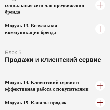
Модуль 13.
Визуальная
коммуникация бренда
Блок 5
FASHION FACTORY
Продажи и клиентский сервис
SCHOOL — БОЛЬШЕ,
ЧЕМ ШКОЛА
СИЛЬНОЕ СООБЩЕСТВО ПРЕДПРИНИМАТЕЛЕЙ
Модуль 14.
Клиентский сервис и
В МОДНОЙ ИНДУСТРИИ
эффективная работа с покупателями
С 2013 года мы помогаем создавать бренды и расти
модному бизнесу. Объединяем профильных
экспертов, предоставляем возможность
Модуль 15.
Каналы продаж
обмениваться опытом, находить полезные контакты
и выгодные условия для сотрудничества
Модуль 16.
Взаимодействие с байером
—
Входим в топ-70 лучших он лайн-школ