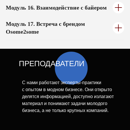
—
в России и СНГ на 2025 год
О нас пишут Forbes, The Village, vc.ru, rbc.ru,
Модуль 17.
Встреча с брендом
«Коммерсантъ», РИА «Новости» и другие
Osome2some
ПРЕПОДАВАТЕЛИ
Смотрите видео о курсе
С нами работают эксперты-практики
с опытом в модном бизнесе. Они открыто
делятся информацией, доступно излагают
материал и понимают задачи молодого
МЫ ОБУЧАЕМ
бизнеса, а не только крупных компаний.
С 2013 ГОДА
[ 12 ]
[ 13000+ ]