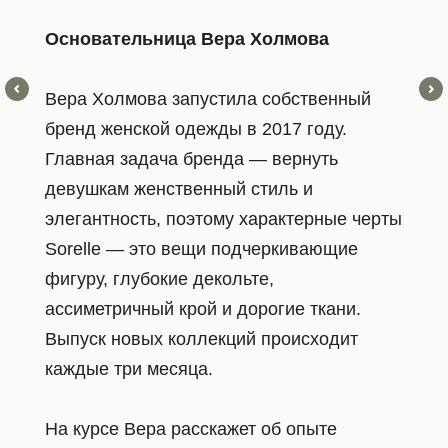
Основательница Наталья Бузакова
Osome2some — нео-классический бренд
из Санкт-Петегбурга. Osome2some делает
из базовых вещей настоящее
произведение искусства. Два раза в год
команда выпускает коллекции с акцентом
на лаконичные формы, эксперименты с
деталями и виртуозный крой.
Основали бренд две подруги Наталья и
Анна. В 2008 году они бросили работу
экономиста в офисе и уехали в Непал,
где сшили первую коллекцию. Потом