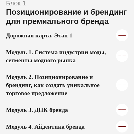
для премиального бренда
Дорожная карта.
Этап 1
Модуль 1.
Система индустрии моды,
ОПЛАТИТЬ СРАЗУ
сегменты модного рынка
Модуль 2.
Позиционирование и
ЗАПИСАТЬСЯ НА КУРС
брендинг, как создать уникальное
ИЛИ ПОЛУЧИТЬ
торговое предложение
БЕСПЛАТНУЮ
КОНСУЛЬТАЦИЮ
Модуль 3.
ДНК бренда
ДАТА ДОНАБОРА:
31 ДЕКАБРЯ
Модуль 4. Айдентика бренда
Рассрочка на
12 месяцев
Cкидка
7 291 ₽
-30%
87 500 ₽
Стоимость со скидкой