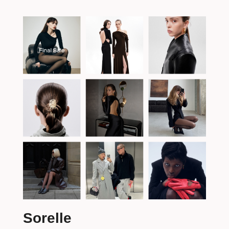
Формат и расписание
Формат
Весь материал и практические занятия онлайн.
Учитесь из любой точки мира
Длительность: 35 часов
Расписание занятий: смотрите онлайн-уроки в
удобное время
edu@fashionfactoryschool.com
*В расписании возможны изменения +7
Osome2some
(495) 180-04-58