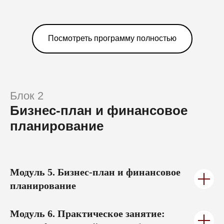
Посмотреть программу полностью
125 000 ₽
Полная стоимость
Выбери вариант оплаты
Оплатить целиком
Блок 2
Бизнес-план и финансовое
В рассрочку
планирование
Доступны 8 банков-партнёров
Модуль 5.
Бизнес-план и финансовое
планирование
+7
Модуль 6.
Практическое занятие:
расчет финансовой модели бренда
Нажимая кнопку, я соглашаюсь на
обработку
персональных данных
и с
публичной офертой