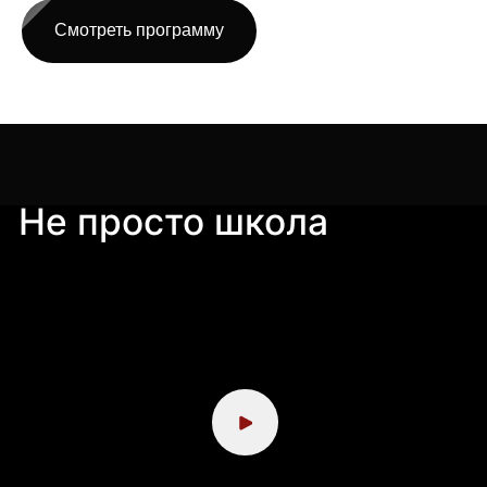
предпринимателей в модной индустрии. С 2013
года мы помогаем создавать бренды и расти
Смотреть программу
модному бизнесу. Мы объединяем экспертов
из fashion-индустрии, помогаем обмениваться
опытом, находить полезные контакты
и возможности для сотрудничества