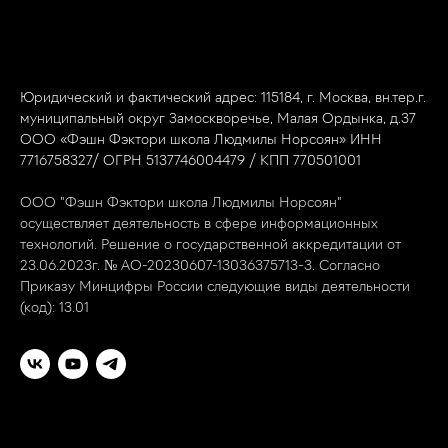
Юридический и фактический адрес: 115184, г. Москва, вн.тер.г.
муниципальный округ Замоскворечье, Малая Ордынка, д.37
ООО «Фэшн Фэктори школа Людмилы Норсоян» ИНН
7716758327/ ОГРН 5137746004479 / КПП 770501001
ООО "Фэшн Фэктори школа Людмилы Норсоян"
осуществляет деятельность в сфере информационных
технологий. Решение о государственной аккредитации от
23.06.2023г. № АО-20230607-13036375713-3. Согласно
Приказу Минцифры России следующие виды деятельности
(код): 13.01