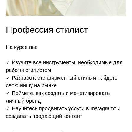
Не просто школа
Профессия стилист
На курсе вы:
✓ Изучите все инструменты, необходимые для
работы стилистом
✓ Разработаете фирменный стиль и найдете
свою нишу на рынке
✓ Поймете, как создать и монетизировать
личный бренд
Входим
в топ-70 лучших он лайн-школ
в России и СНГ на 2023 год
✓ Научитесь продвигать услуги в Instagram* и
О нас пишут Forbes, The Village, vc.ru, rb.ru,
создавать продающий контент
«Коммерсантъ», «РИА Новости» и другие
Fashion Factory School — сильное сообщество