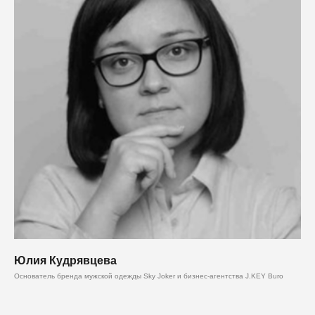
Юлия Кудрявцева
Основатель бренда мужской одежды Sky Joker и бизнес-агентства J.KEY Buro