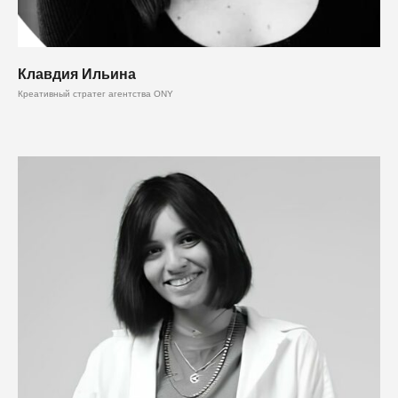
Клавдия Ильина
Креативный стратег агентства ONY