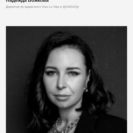
Надежда Божкова
Директор по маркетингу Viva La Vika и (((CHOUX)))