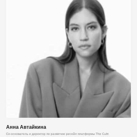
Анна Автайкина
Со-основатель и директор по развитию ресейл платформы The Cultt