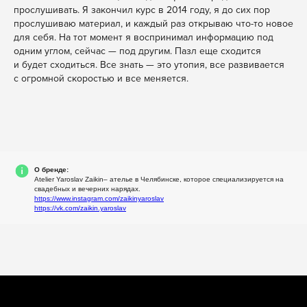
прослушивать. Я закончил курс в 2014 году, я до сих пор
прослушиваю материал, и каждый раз открываю что-то новое
для себя. На тот момент я воспринимал информацию под
одним углом, сейчас — под другим. Пазл еще сходится
и будет сходиться. Все знать — это утопия, все развивается
с огромной скоростью и все меняется.
О бренде:
Atelier Yaroslav Zaikin– ателье в Челябинске, которое специализируется на
свадебных и вечерних нарядах.
https://www.instagram.com/zaikinyaroslav
https://vk.com/zaikin.yaroslav